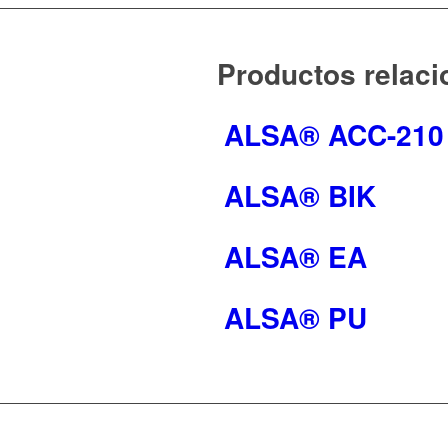
Productos relac
ALSA® ACC-210
ALSA® BIK
ALSA® EA
ALSA® PU