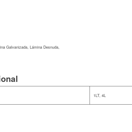
mina Galvanizada, Lámina Desnuda,
ional
1LT, 4L