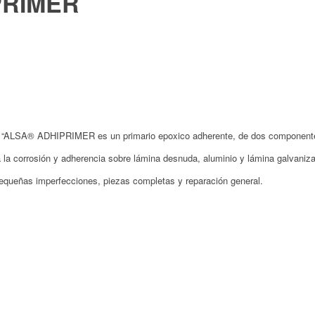
PRIMER
or “ALSA® ADHIPRIMER es un primario epoxico adherente, de dos componente
 la corrosión y adherencia sobre lámina desnuda, aluminio y lámina galvaniz
pequeñas imperfecciones, piezas completas y reparación general.