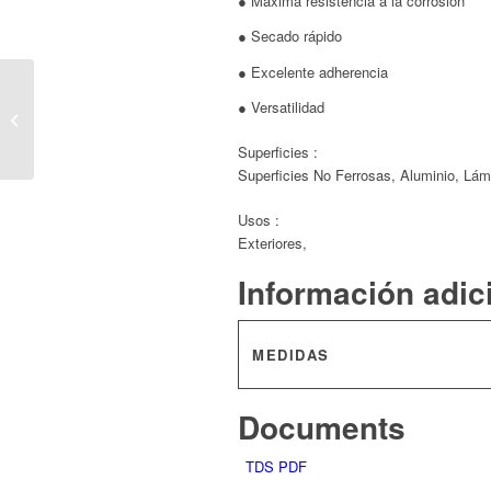
● Máxima resistencia a la corrosión
● Secado rápido
● Excelente adherencia
● Versatilidad
ALSA® ADHIPLAST
Superficies :
Superficies No Ferrosas, Aluminio, Lá
Usos :
Exteriores,
Información adic
MEDIDAS
Documents
TDS PDF